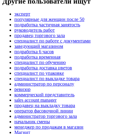
Другие пользователи ищут
эксперт
популярные для женщин после 50
подработка частичная занятость
руководитель работ
продавец торгового зала
специалист по работе с документами
заведующий магазином
подработка 6 часов
подработка временная
специалист по обучению
подработка доставка цветов
специалист по упаковке
специалист по выкладке товара
администратор по персоналу
ревизор
коммерческий представитель
sales account manager
продавец на выкладку товара
оператор фасовочной линии
администратор торгового зала
начальник смены
менеджер по продажам в магазин
Магнит