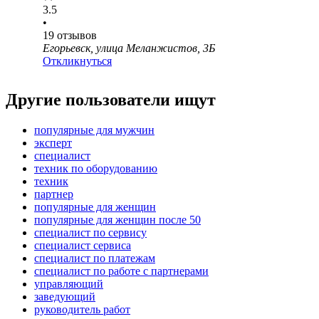
3.5
•
19
отзывов
Егорьевск, улица Меланжистов, 3Б
Откликнуться
Другие пользователи ищут
популярные для мужчин
эксперт
специалист
техник по оборудованию
техник
партнер
популярные для женщин
популярные для женщин после 50
специалист по сервису
специалист сервиса
специалист по платежам
специалист по работе с партнерами
управляющий
заведующий
руководитель работ