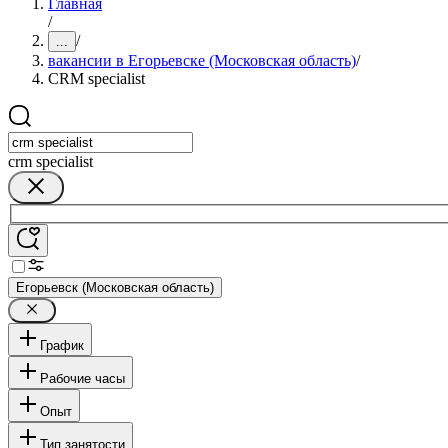
Главная
/
/
...
вакансии в Егорьевске (Московская область)
/
CRM specialist
crm specialist
Егорьевск (Московская область)
График
Рабочие часы
Опыт
Тип занятости