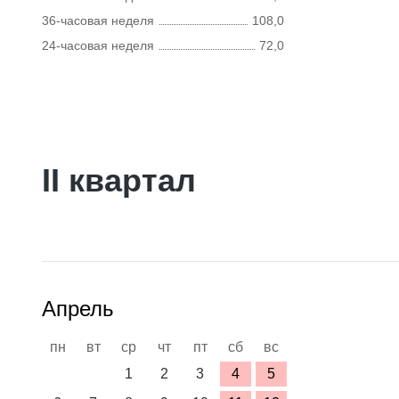
36-часовая неделя
108,0
24-часовая неделя
72,0
II квартал
Апрель
пн
вт
ср
чт
пт
сб
вс
1
2
3
4
5