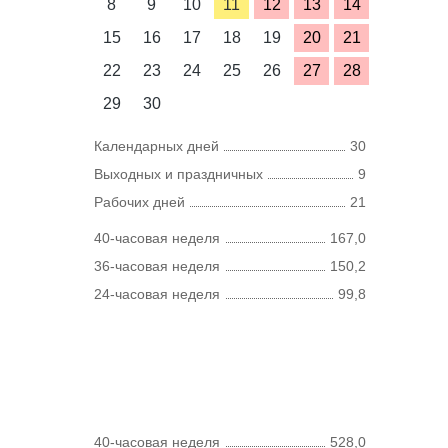
8
9
10
11
12
13
14
15
16
17
18
19
20
21
22
23
24
25
26
27
28
29
30
Календарных дней
30
Выходных и праздничных
9
Рабочих дней
21
40-часовая неделя
167,0
36-часовая неделя
150,2
24-часовая неделя
99,8
40-часовая неделя
528,0