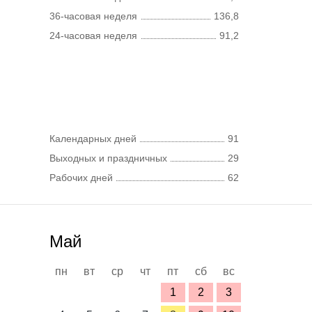
36-часовая неделя
136,8
24-часовая неделя
91,2
Календарных дней
91
Выходных и праздничных
29
Рабочих дней
62
Май
пн
вт
ср
чт
пт
сб
вс
1
2
3